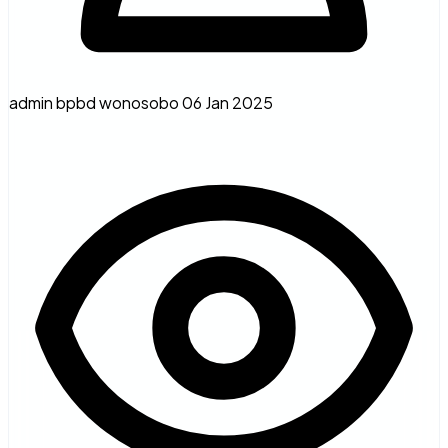
admin bpbd wonosobo
06 Jan 2025