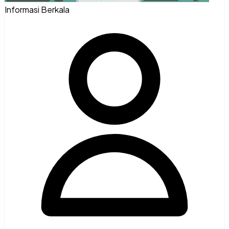
Informasi Berkala