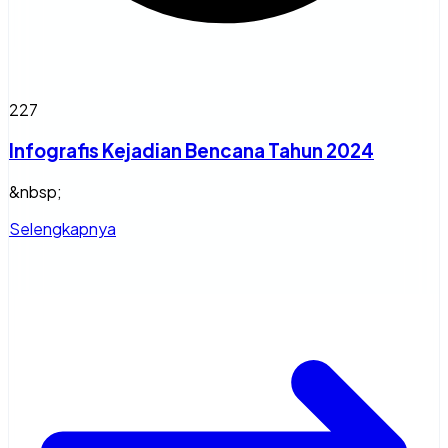
227
Infografis Kejadian Bencana Tahun 2024
&nbsp;
Selengkapnya