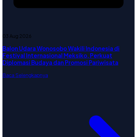
03 Aug 2026
Balon Udara Wonosobo Wakili Indonesia di
Festival Internasional Meksiko, Perkuat
Diplomasi Budaya dan Promosi Pariwisata
Baca Selengkapnya