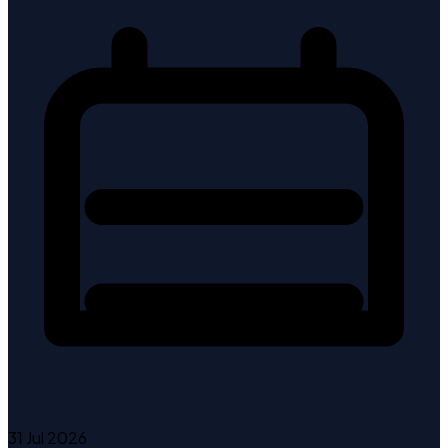
31 Jul 2026