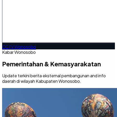
CCTV Wonosobo
Kabar Wonosobo
Pemerintahan & Kemasyarakatan
Update terkini berita eksternal pembangunan and info
daerah di wilayah Kabupaten Wonosobo.