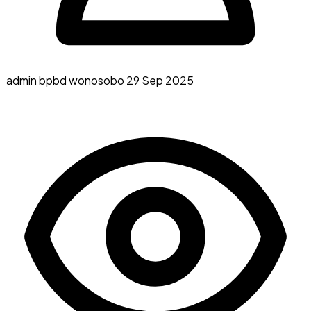
admin bpbd wonosobo
29 Sep 2025