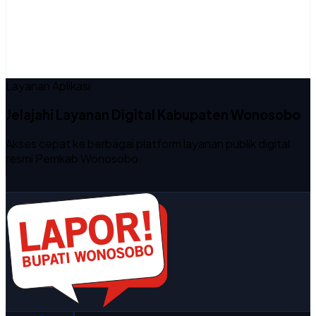
Layanan Aplikasi
Jelajahi Layanan Digital Kabupaten Wonosobo
Akses cepat ke berbagai platform layanan publik digital
resmi Pemkab Wonosobo.