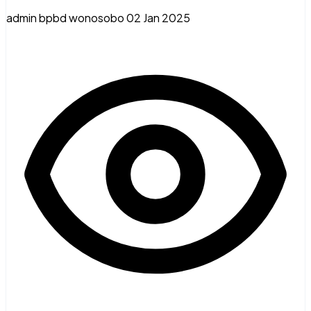
admin bpbd wonosobo
02 Jan 2025